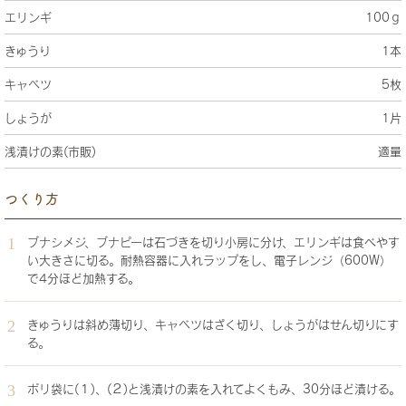
エリンギ
100ｇ
きゅうり
1本
キャベツ
5枚
しょうが
1片
浅漬けの素(市販)
適量
つくり方
ブナシメジ、ブナピーは石づきを切り小房に分け、エリンギは食べやす
い大きさに切る。耐熱容器に入れラップをし、電子レンジ（600W）
で4分ほど加熱する。
きゅうりは斜め薄切り、キャベツはざく切り、しょうがはせん切りにす
る。
ポリ袋に(１)、(２)と浅漬けの素を入れてよくもみ、30分ほど漬ける。