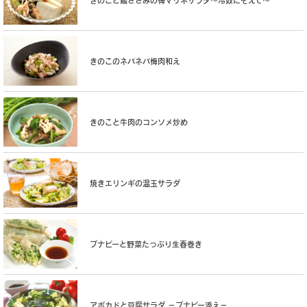
きのこと鶏ささみの梅マリネサラダ〜冷奴にそえて〜
きのこのネバネバ梅肉和え
きのこと牛肉のコンソメ炒め
焼きエリンギの温玉サラダ
ブナピーと野菜たっぷり生春巻き
アボカドと豆腐サラダ −ブナピー添え−