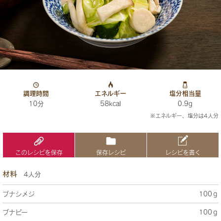
調理時間
エネルギー
塩分相当量
10分
58kcal
0.9g
※エネルギー、塩分は4人分
このレシピを保存
保存レシピ
レシピを書く
材料
4人分
ブナシメジ
100ｇ
ブナピー
100ｇ