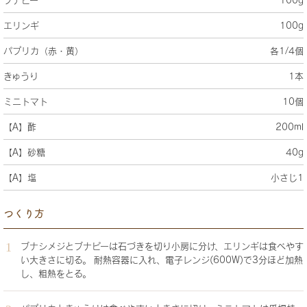
エリンギ
100g
パプリカ（赤・黄）
各1/4個
きゅうり
1本
ミニトマト
10個
【A】酢
200ml
【A】砂糖
40g
【A】塩
小さじ1
つくり方
ブナシメジとブナピーは石づきを切り小房に分け、エリンギは食べやす
い大きさに切る。 耐熱容器に入れ、電子レンジ(600W)で3分ほど加熱
し、粗熱をとる。