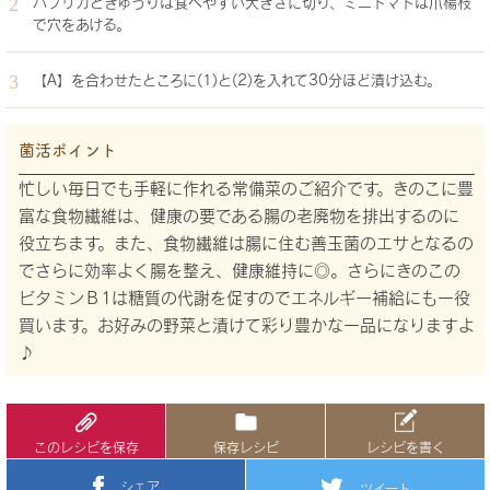
パプリカときゅうりは食べやすい大きさに切り、ミニトマトは爪楊枝
で穴をあける。
【A】を合わせたところに(1)と(2)を入れて30分ほど漬け込む。
菌活ポイント
忙しい毎日でも手軽に作れる常備菜のご紹介です。きのこに豊
富な食物繊維は、健康の要である腸の老廃物を排出するのに
役立ちます。また、食物繊維は腸に住む善玉菌のエサとなるの
でさらに効率よく腸を整え、健康維持に◎。さらにきのこの
ビタミンＢ1は糖質の代謝を促すのでエネルギー補給にも一役
買います。お好みの野菜と漬けて彩り豊かな一品になりますよ
♪
このレシピを保存
保存レシピ
レシピを書く
シェア
ツイート