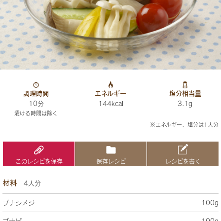
調理時間
エネルギー
塩分相当量
10分
144kcal
3.1g
漬ける時間は除く
※エネルギー、塩分は1人分
このレシピを保存
保存レシピ
レシピを書く
材料
4人分
ブナシメジ
100g
ブナピー
100g