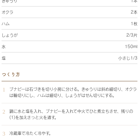
きゅうり
1本
オクラ
2本
ハム
1枚
しょうが
2/3片
水
150ml
塩
小さじ1/3
つくり方
ブナピーは石づきを切り小房に分ける。きゅうりは斜め細切り、オクラ
は輪切りにし、ハムは細切り、しょうがはせん切りにする。
鍋に水と塩を入れ、ブナピーを入れて中火でひと煮立ちさせ、残りの
(1)を加えさっと火を通す。
冷蔵庫で冷たく冷やす。