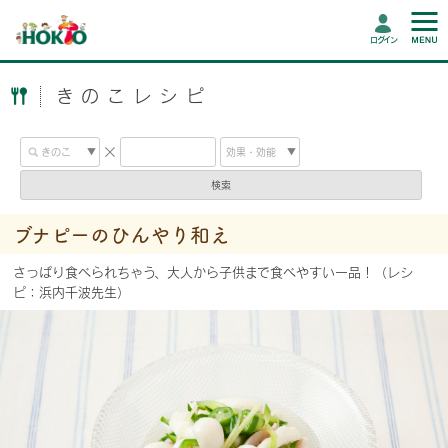
ログイン
きのこレシピ
検索
ブナピーのひんやり和え
さっぱり食べられちゃう、大人から子供まで食べやすい一品！（レシ
ピ：浜内千波先生）