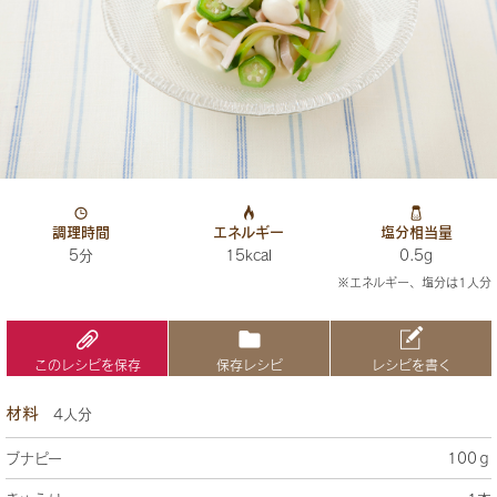
調理時間
エネルギー
塩分相当量
5分
15kcal
0.5g
※エネルギー、塩分は1人分
このレシピを保存
保存レシピ
レシピを書く
材料
4人分
ブナピー
100ｇ