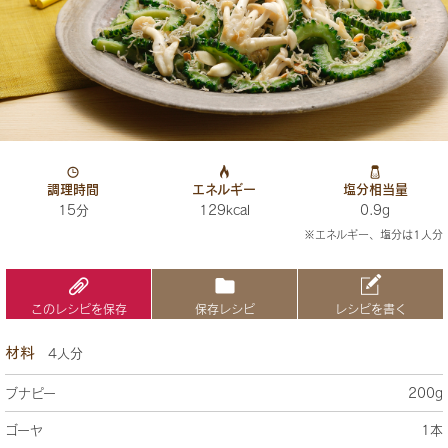
調理時間
エネルギー
塩分相当量
15分
129kcal
0.9g
※エネルギー、塩分は1人分
このレシピを保存
保存レシピ
レシピを書く
材料
4人分
ブナピー
200g
ゴーヤ
1本