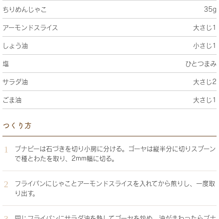
ちりめんじゃこ
35g
アーモンドスライス
大さじ1
しょう油
小さじ1
塩
ひとつまみ
サラダ油
大さじ2
ごま油
大さじ1
つくり方
ブナピーは石づきを切り小房に分ける。ゴーヤは縦半分に切りスプーン
で種とわたを取り、2mm幅に切る。
フライパンにじゃことアーモンドスライスを入れてから煎りし、一度取
り出す。
同じフライパンにサラダ油を熱してゴーヤを炒め、油がまわったらブナ