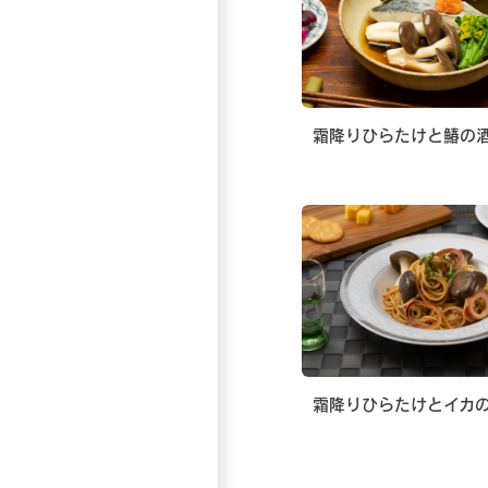
霜降りひらたけと鰆の
霜降りひらたけとイカ