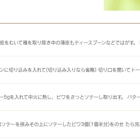
皮をむいて種を取り除き中の薄皮もティースプーンなどではがす。
ンに切り込みを入れて(切り込み入りなら省略) 切り口を開いてトー
ー5gを入れて中火に熱し、ビワをさっとソテーし取り出す。 バタ
茸ソテーを挟みその上にソテーしたビワ3個(1個半分)をのせ たら完