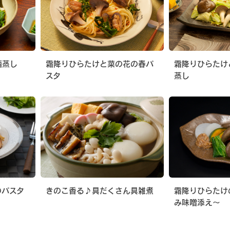
酒蒸し
霜降りひらたけと菜の花の春パ
霜降りひらたけ
スタ
蒸し
のパスタ
きのこ香る♪具だくさん具雑煮
霜降りひらたけ
み味噌添え〜