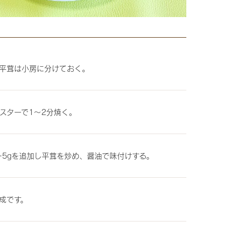
 平茸は小房に分けておく。
スターで1〜2分焼く。
ー5gを追加し平茸を炒め、醤油で味付けする。
成です。