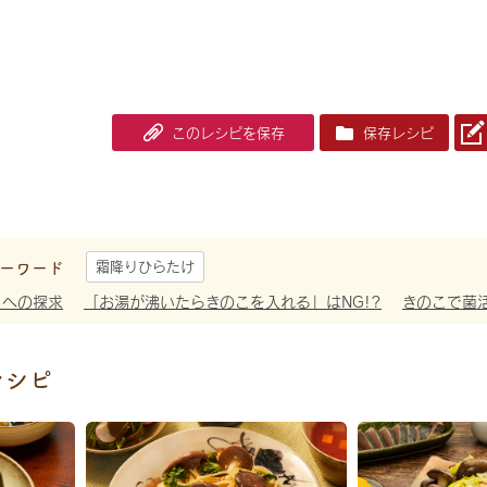
このレシピを保存
保存レシピ
ーワード
霜降りひらたけ
さへの探求
「お湯が沸いたらきのこを入れる」はNG!?
きのこで菌
レシピ