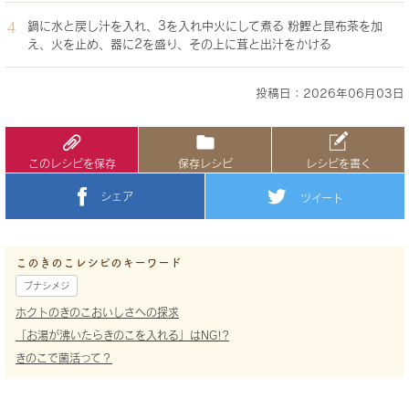
鍋に水と戻し汁を入れ、3を入れ中火にして煮る 粉鰹と昆布茶を加
え、火を止め、器に2を盛り、その上に茸と出汁をかける
投稿日：2026年06月03日
このレシピを保存
保存レシピ
レシピを書く
シェア
ツイート
このきのこレシピのキーワード
ブナシメジ
ホクトのきのこおいしさへの探求
「お湯が沸いたらきのこを入れる」はNG!?
きのこで菌活って？