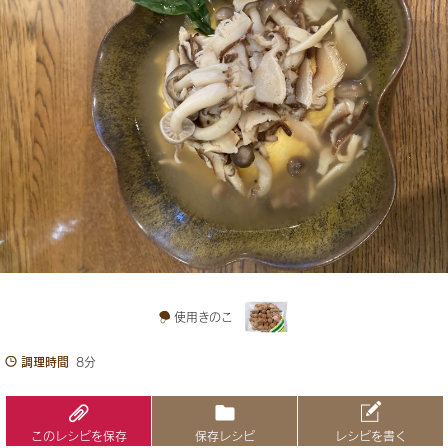
使用きのこ
調理時間
8分
このレシピを保存
保存レシピ
レシピを書く