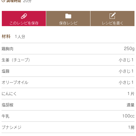
調理時間
20分
このレシピを保存
保存レシピ
レシピを書く
材料
1人分
鶏胸肉
250g
生姜（チューブ）
小さじ１
塩麹
小さじ１
オリーブオイル
小さじ１
にんにく
１片
塩胡椒
適量
牛乳
100cc
ブナシメジ
1房