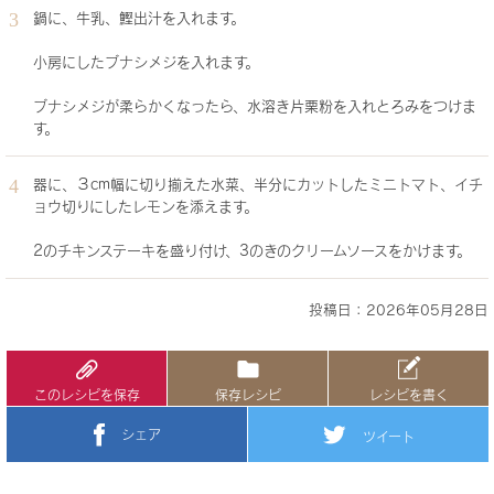
鍋に、牛乳、鰹出汁を入れます。
小房にしたブナシメジを入れます。
ブナシメジが柔らかくなったら、水溶き片栗粉を入れとろみをつけま
す。
器に、３cm幅に切り揃えた水菜、半分にカットしたミニトマト、イチ
ョウ切りにしたレモンを添えます。
2のチキンステーキを盛り付け、3のきのクリームソースをかけます。
投稿日：2026年05月28日
このレシピを保存
保存レシピ
レシピを書く
シェア
ツイート