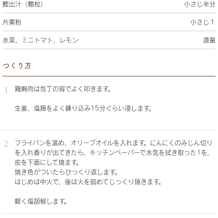
鰹出汁（顆粒）
小さじ半分
片栗粉
小さじ１
水菜、ミニトマト、レモン
適量
つくり方
鶏胸肉は包丁の背でよく叩きます。
生姜、塩麹をよく練り込み15分ぐらい浸します。
フライパンを温め、オリーブオイルを入れます。にんにくのみじん切り
を入れ香りが出てきたら、キッチンペーパーで水気を拭き取った1を、
皮を下面にして焼ます。
焼き色がついたらひっくり返します。
はじめは中火で、後は火を弱めてじっくり焼きます。
軽く塩胡椒します。