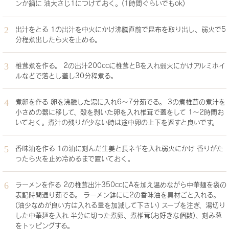
ンか鍋に 油大さじ1につけておく。(1時間ぐらいでもok)
出汁をとる 1の出汁を中火にかけ沸騰直前で昆布を取り出し、弱火で5
分程煮出したら火を止める。
椎茸煮を作る。 2の出汁200ccに椎茸とBを入れ弱火にかけアルミホイ
ルなどで落とし蓋し30分程煮る。
煮卵を作る 卵を沸騰した湯に入れ6〜7分茹でる。 3の煮椎茸の煮汁を
小さめの器に移して、殻を剥いた卵を入れ椎茸で蓋をして 1〜2時間お
いておく。煮汁の残りが少ない時は途中卵の上下を返すと良いです。
香味油を作る 1の油に刻んだ生姜と長ネギを入れ弱火にかけ 香りがた
ったら火を止め冷めるまで置いておく。
ラーメンを作る 2の椎茸出汁350ccにAを加え温めながら中華麺を袋の
表記時間通り茹でる。 ラーメン鉢にに2の香味油を具材ごと入れる。
(油少なめが良い方は入れる量を加減して下さい) スープを注ぎ、湯切り
した中華麺を入れ 半分に切った煮卵、煮椎茸(お好きな個数)、刻み葱
をトッピングする。