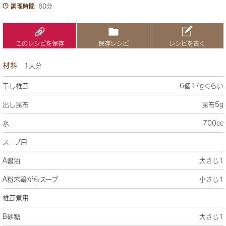
調理時間
60分
このレシピを保存
保存レシピ
レシピを書く
材料
1人分
干し椎茸
6個17gぐらい
出し昆布
昆布5g
水
700cc
スープ用
A醤油
大さじ1
A粉末鶏がらスープ
小さじ1
椎茸煮用
B砂糖
大さじ1