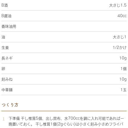
B酒
大さじ1.5
B醤油
40cc
香味油用
油
大さじ1
生姜
1/2かけ
長ネギ
10g
卵
1個
刻みね
10g
中華麺
1玉
つくり方
下準備 干し椎茸5個、出し昆布、水700ccを鍋に入れ可能であれば一
晩置いておく。 干し椎茸1個(2gぐらい)は小さく刻み小さめフライパ