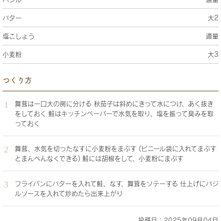
バター
大2
塩こしょう
適量
小麦粉
大3
つくり方
舞茸は一口大の房に分ける 秋茄子は斜めにきって水につけ、あく抜き
をしておく 鮭はキッチンペーパーで水気を取り、塩を振って臭みを取
っておく
舞茸、水気を切ったなすに小麦粉をまぶす (ビニール袋に入れてまぶす
とまんべんなくできる) 鮭には胡椒をして、小麦粉にまぶす
フライパンにバターを入れて鮭、なす、舞茸をソテーする 仕上げにバジ
ルソースを入れて炒めたら出来上がり
投稿日：2025年09月04日