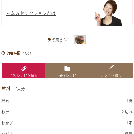
ちなみセレクションとは
使用きのこ
調理時間
15分
このレシピを保存
保存レシピ
レシピを書く
材料
2人分
舞茸
1株
秋鮭
2切れ
秋茄子
1本
バジル
適量