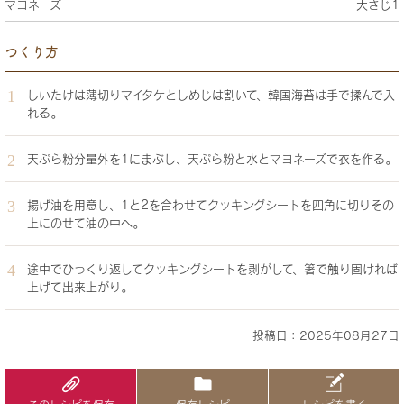
マヨネーズ
大さじ1
つくり方
しいたけは薄切りマイタケとしめじは割いて、韓国海苔は手で揉んで入
れる｡
天ぷら粉分量外を1にまぶし、天ぷら粉と水とマヨネーズで衣を作る｡
揚げ油を用意し、1と2を合わせてクッキングシートを四角に切りその
上にのせて油の中へ｡
途中でひっくり返してクッキングシートを剥がして、箸で触り固ければ
上げて出来上がり｡
投稿日：2025年08月27日