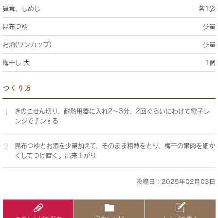
舞茸、しめじ
各1袋
昆布つゆ
少量
お酒(ワンカップ)
少量
梅干し 大
1個
つくり方
きのこせん切り、耐熱用器に入れ2～3分、2回ぐらいにわけて電子レ
ンジでチンする
昆布つゆとお酒を少量加えて、そのまま粗熱をとり、梅干の果肉を細か
くしてつけ置く。出来上がり
投稿日：2025年02月03日