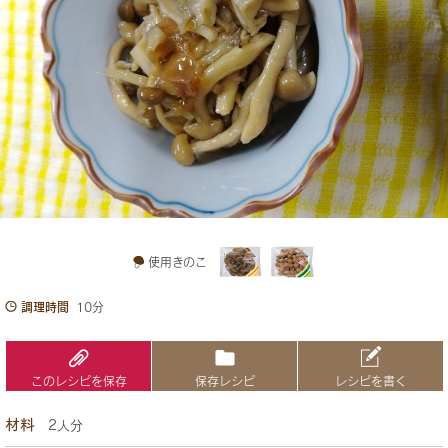
使用きのこ
調理時間
10分
このレシピを保存
保存レシピ
レシピを書く
材料
2人分