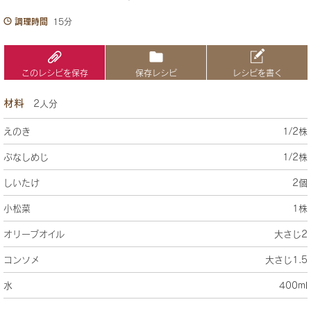
調理時間
15分
このレシピを保存
保存レシピ
レシピを書く
材料
2人分
えのき
1/2株
ぶなしめじ
1/2株
しいたけ
2個
小松菜
1株
オリーブオイル
大さじ2
コンソメ
大さじ1.5
水
400ml