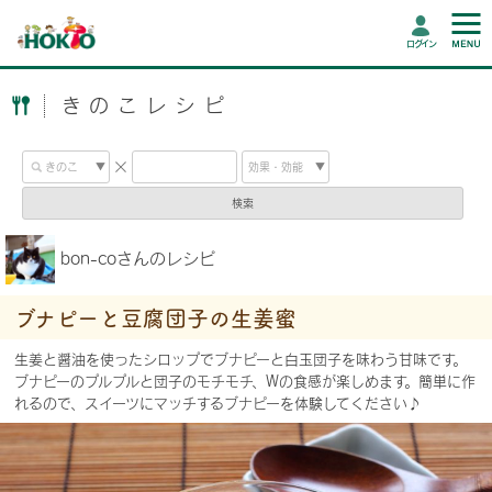
ログイン
きのこレシピ
検索
bon-coさんのレシピ
ブナピーと豆腐団子の生姜蜜
生姜と醤油を使ったシロップでブナピーと白玉団子を味わう甘味です。
ブナピーのプルプルと団子のモチモチ、Wの食感が楽しめます。簡単に作
れるので、スイーツにマッチするブナピーを体験してください♪