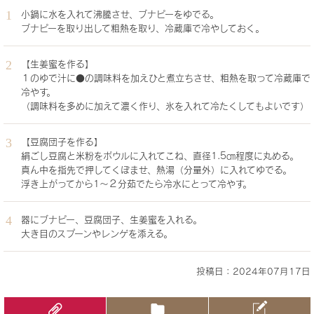
小鍋に水を入れて沸騰させ、ブナピーをゆでる。
ブナピーを取り出して粗熱を取り、冷蔵庫で冷やしておく。
【生姜蜜を作る】
１のゆで汁に●の調味料を加えひと煮立ちさせ、粗熱を取って冷蔵庫で
冷やす。
（調味料を多めに加えて濃く作り、氷を入れて冷たくしてもよいです）
【豆腐団子を作る】
絹ごし豆腐と米粉をボウルに入れてこね、直径1.5㎝程度に丸める。
真ん中を指先で押してくぼませ、熱湯（分量外）に入れてゆでる。
浮き上がってから1～２分茹でたら冷水にとって冷やす。
器にブナピー、豆腐団子、生姜蜜を入れる。
大き目のスプーンやレンゲを添える。
投稿日：2024年07月17日