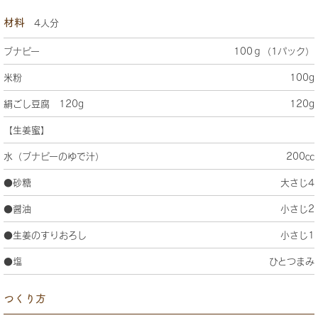
材料
4人分
ブナピー
100ｇ（1パック）
米粉
100g
絹ごし豆腐 120g
120g
【生姜蜜】
水（ブナピーのゆで汁）
200㏄
●砂糖
大さじ4
●醤油
小さじ2
●生姜のすりおろし
小さじ1
●塩
ひとつまみ
つくり方