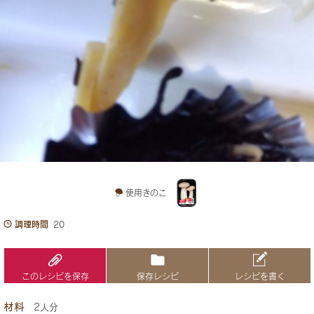
使用きのこ
調理時間
20
このレシピを保存
保存レシピ
レシピを書く
材料
2人分