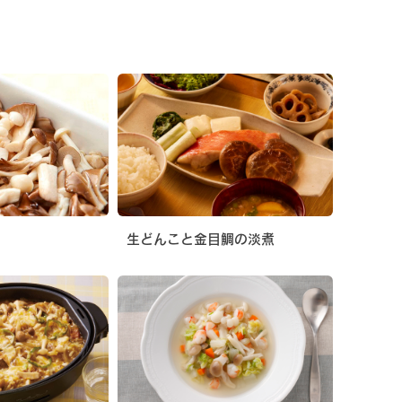
生どんこと金目鯛の淡煮