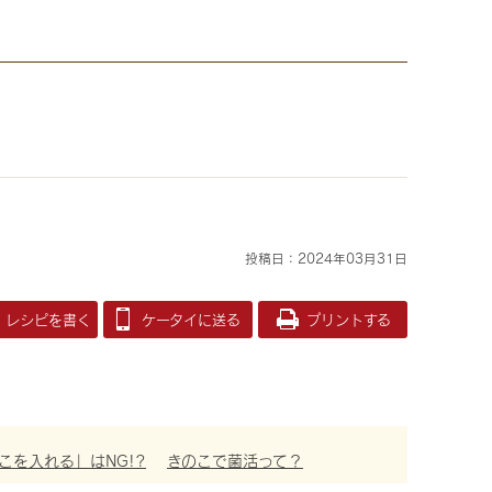
投稿日：2024年03月31日
レシピを書く
ケータイに送る
プリントする
こを入れる」はNG!?
きのこで菌活って？