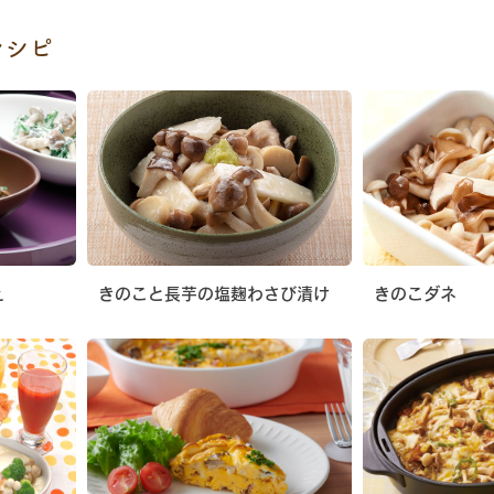
レシピ
和え
きのこと長芋の塩麹わさび漬け
きのこダネ