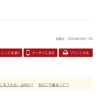
投稿日：2024年03月17日
レシピを書く
ケータイに送る
プリントする
こを入れる」はNG!?
きのこで菌活って？