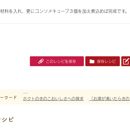
かし材料を入れ、更にコンソメキューブ３個を加え煮込めば完成です。
このレシピを保存
保存レシピ
ーワード
ホクトのきのこおいしさへの探求
「お湯が沸いたらきの
レシピ