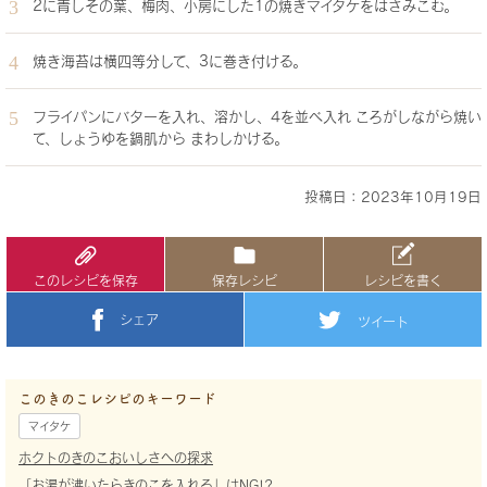
2に青しその葉、梅肉、小房にした1の焼きマイタケをはさみこむ。
焼き海苔は横四等分して、3に巻き付ける。
フライパンにバターを入れ、溶かし、4を並べ入れ ころがしながら焼い
て、しょうゆを鍋肌から まわしかける。
投稿日：2023年10月19日
このレシピを保存
保存レシピ
レシピを書く
シェア
ツイート
このきのこレシピのキーワード
マイタケ
ホクトのきのこおいしさへの探求
「お湯が沸いたらきのこを入れる」はNG!?