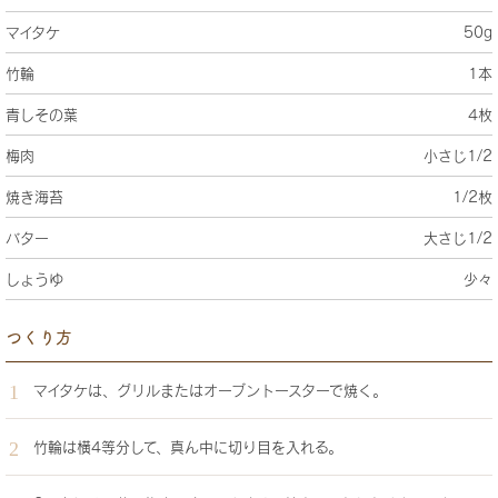
マイタケ
50g
竹輪
1本
青しその葉
4枚
梅肉
小さじ1/2
焼き海苔
1/2枚
バター
大さじ1/2
しょうゆ
少々
つくり方
マイタケは、グリルまたはオーブントースターで焼く。
竹輪は横4等分して、真ん中に切り目を入れる。