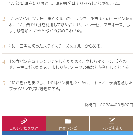
食パンは耳を切り落とし、耳の部分はすりおろしパン粉にする。
フライパンにツナ缶、細かく切ったエリンギ、小角切りのピーマンを入
れ、 ツナ缶の脂分を利用して炒め合わせ、カレー粉、マヨネーズ、し
ょうゆを加え からめながら炒め合わせる。
2に一口角に切ったスライスチーズを加え、からめる。
1の食パンを電子レンジで少しあたためて、やわらかくして、3をの
せ、三角に折りたたみ、まわりをフォークの先などを利用してとじる。
4に溶き卵をまぶし、1の耳パン粉をふりかけ、 キャノーラ油を熱した
フライパンで揚げ焼きにする。
投稿日：2023年09月22日
このレシピを保存
保存レシピ
レシピを書く