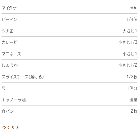
マイタケ
50g
ピーマン
1/4個
ツナ缶
大さじ1
カレー粉
小さじ1/3
マヨネーズ
小さじ1
しょうゆ
小さじ1/2
スライスチーズ(溶ける)
1/2枚
卵
1個分
キャノーラ油
適量
食パン
2枚
つくり方