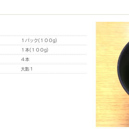
１パック(１００g)
１本(１００g)
４本
大匙１