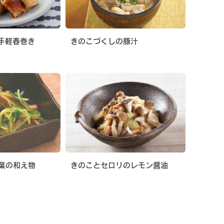
手軽春巻き
きのこづくしの豚汁
葉の和え物
きのことセロリのレモン醤油