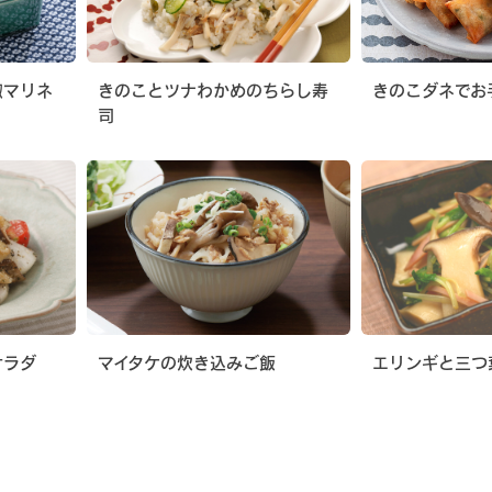
椒マリネ
きのことツナわかめのちらし寿
きのこダネでお
司
サラダ
マイタケの炊き込みご飯
エリンギと三つ