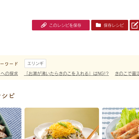
このレシピを保存
保存レシピ
ーワード
エリンギ
さへの探求
「お湯が沸いたらきのこを入れる」はNG!?
きのこで菌
レシピ