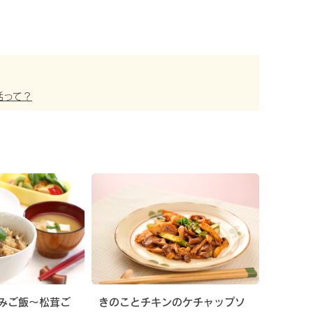
活って？
みご飯〜松茸ご
きのことチキンのケチャップソ