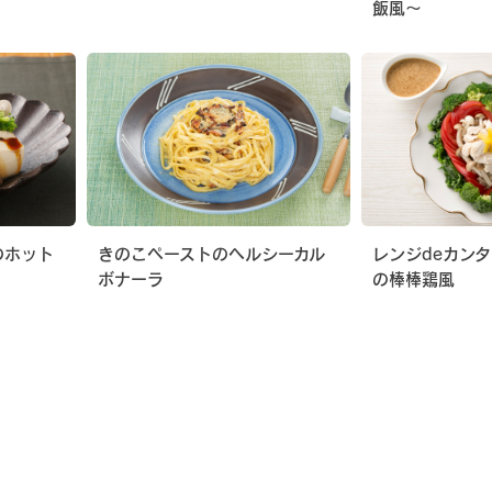
飯風〜
のホット
きのこペーストのヘルシーカル
レンジdeカン
ボナーラ
の棒棒鶏風