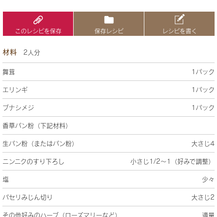
このレシピを保存
保存レシピ
レシピを書く
材料
2人分
舞茸
1パック
エリンギ
1パック
ブナシメジ
1パック
香草パン粉（下記材料）
生パン粉（またはパン粉）
大さじ4
ニンニクのすり下ろし
小さじ1/2～1（好みで調整）
塩
少々
パセリみじん切り
大さじ2
その他好みのハーブ（ローズマリーなど）
適量