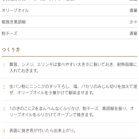
オリーブオイル
適量
粗挽き黒胡椒
少々
粉チーズ
適量
つくり方
舞茸、シメジ、エリンギは食べやすい大きさに裂いておき、耐熱容器に
入れておきます。
生パン粉にニンニクのすり下ろし、塩、パセリのみじん切りを加えて混
ぜ、オリーブオイルを少量かけて馴染ませます。
1のきのこに2をまんべんなくふりかけ、粉チーズ、黒胡椒を振り、オ
リーブオイルをふりかけてオーブンで焼きます。
表面に焼き色が付いたら出来上がり。