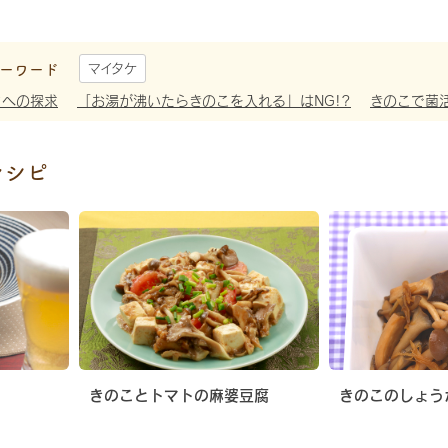
ーワード
マイタケ
さへの探求
「お湯が沸いたらきのこを入れる」はNG!?
きのこで菌
レシピ
きのことトマトの麻婆豆腐
きのこのしょう