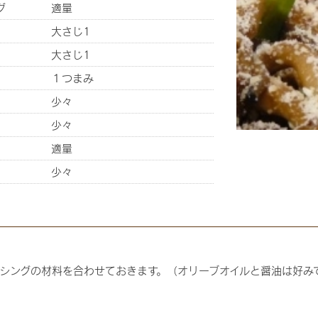
グ
適量
大さじ1
大さじ1
１つまみ
少々
少々
適量
少々
シングの材料を合わせておきます。（オリーブオイルと醤油は好み