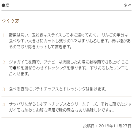
●塩
少々
つくり方
野菜は洗い、玉ねぎはスライスして水に浸けておく。 りんごの半分は
食べやすい大きさにカットし残りの1/2はすりおろします。柿は種があ
るので取り除きカットして置きます。
ジャガイモを茹で、ブナピーは沸騰したお湯に数秒茹でざる上げ ここ
で●印を混ぜ合わせドレッシングを作ります。 すりおろしたリンゴも
合わせます。
食べる直前にポテトチップスとドレッシングは掛けます。
サッパリながらもポテトチップスとクリームチーズ、それに茹でたジャ
ガイモも加わりお腹も満足で味の深さもあり美味しいですよ。
投稿日：2016年11月27日