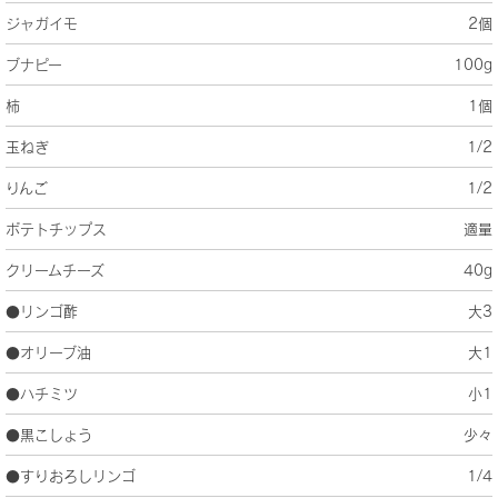
ジャガイモ
2個
ブナピー
100g
柿
1個
玉ねぎ
1/2
りんご
1/2
ポテトチップス
適量
クリームチーズ
40g
●リンゴ酢
大3
●オリーブ油
大1
●ハチミツ
小1
●黒こしょう
少々
●すりおろしリンゴ
1/4