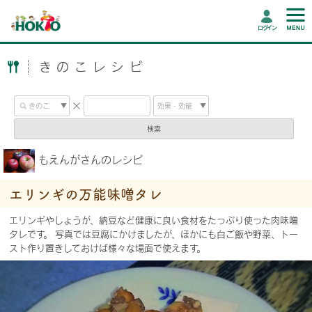
ログイン
きのこレシピ
検索
もえんがさんのレシピ
エリンギの万能味噌タレ
エリンギやしょうが、納豆など健康に良い食材をたっぷり使った肉味噌
タレです。 写真では豆腐にかけましたが、ほかにも白ご飯や野菜、トー
スト作り置きしておけば様々な場面で使えます。