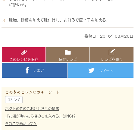
に炒める。
味噌、砂糖を加えて味付けし、お好みで唐辛子を加える。
投稿日：2016年08月20日
このレシピを保存
保存レシピ
レシピを書く
シェア
ツイート
このきのこレシピのキーワード
エリンギ
ホクトのきのこおいしさへの探求
「お湯が沸いたらきのこを入れる」はNG!?
きのこで菌活って？