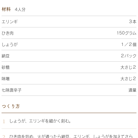
材料
4人分
エリンギ
３本
ひき肉
150グラム
しょうが
１／２個
納豆
２パック
砂糖
大さじ２
味噌
大さじ２
七味唐辛子
適量
つくり方
しょうが、エリンギを細かく刻む。
ひき肉を炒め、火が通ったら納豆、エリンギ、しょうがを加えてさら