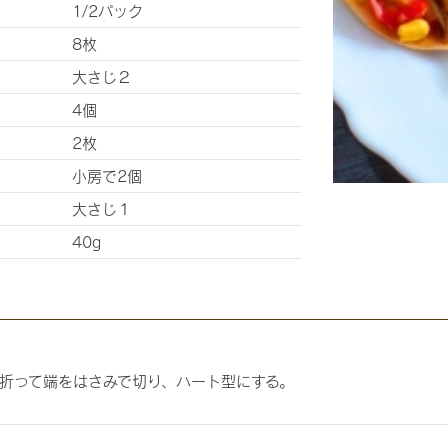
1/2パック
8枚
大さじ２
4個
2枚
小房で2個
大さじ１
40g
折って端をはさみで切り、ハート型にする。