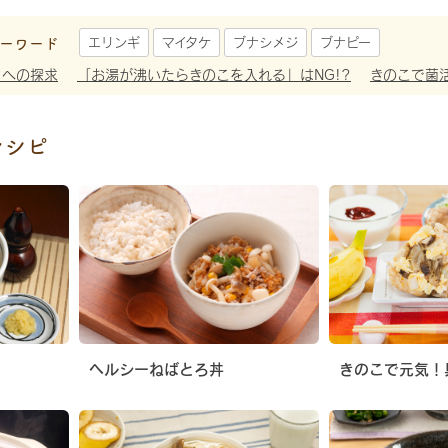
ーワード
エリンギ
マイタケ
ブナシメジ
ブナピー
さへの探求
「お湯が沸いたらきのこを入れる」はNG!?
きのこで菌
レシピ
ヘルシーねばとろ丼
きのこで元気！