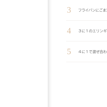
フライパンにごま
３に１のエリンギ
４に１で混ぜ合わ