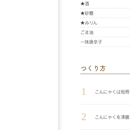
★酒
★砂糖
★みりん
ごま油
一味唐辛子
つくり方
こんにゃくは短冊
こんにゃくを沸騰