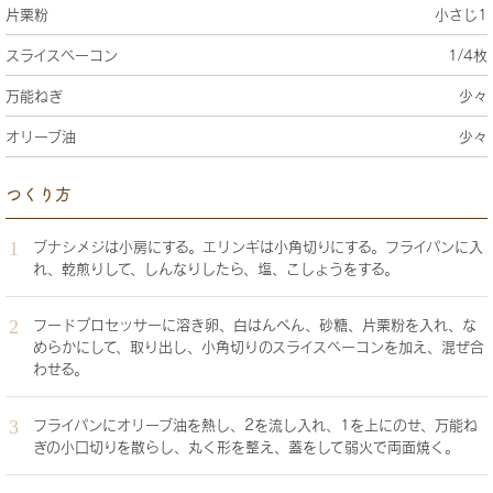
片栗粉
小さじ1
スライスベーコン
1/4枚
万能ねぎ
少々
オリーブ油
少々
つくり方
ブナシメジは小房にする。エリンギは小角切りにする。フライパンに入
れ、乾煎りして、しんなりしたら、塩、こしょうをする。
フードプロセッサーに溶き卵、白はんぺん、砂糖、片栗粉を入れ、な
めらかにして、取り出し、小角切りのスライスベーコンを加え、混ぜ合
わせる。
フライパンにオリーブ油を熱し、2を流し入れ、1を上にのせ、万能ね
ぎの小口切りを散らし、丸く形を整え、蓋をして弱火で両面焼く。