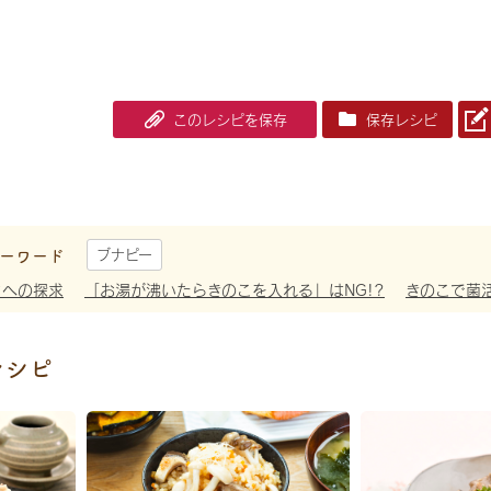
このレシピを保存
保存レシピ
ーワード
ブナピー
さへの探求
「お湯が沸いたらきのこを入れる」はNG!?
きのこで菌
レシピ