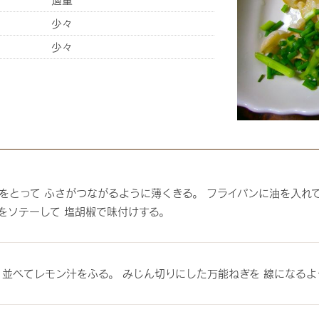
適量
少々
少々
をとって ふさがつながるように薄くきる。 フライパンに油を入れ
をソテーして 塩胡椒で味付けする。
 並べてレモン汁をふる。 みじん切りにした万能ねぎを 線になる