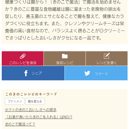
健康づくりは腸から！「きのこで菌活」で腸活を始めません
か？きのこに豊富な食物繊維は腸に溜まった老廃物の排出を
促したり、善玉菌のエサとなることで腸を整えて、健康なカラ
ダづくりに役立ちます。また、クレソンやクリームチーズは栄
養価の高い食材なので、バランスよく摂ることが◎クリーミー
でさっぱりとしたおいしさがクセになる一品です。
このレシピを保存
保存レシピ
レシピを書く
シェア
ツイート
このきのこレシピのキーワード
ブナシメジ
腸を整える
ホクトのきのこおいしさへの探求
「お湯が沸いたらきのこを入れる」はNG!?
きのこで菌活って？