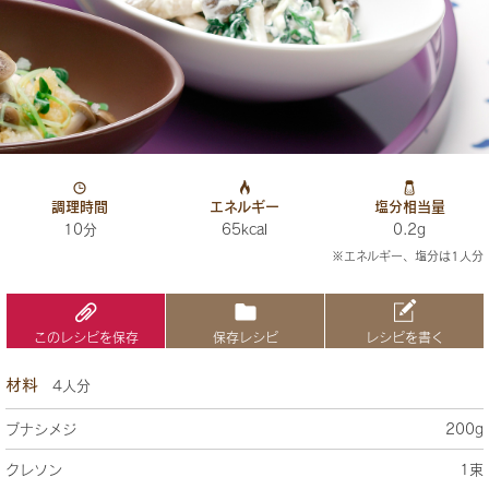
調理時間
エネルギー
塩分相当量
10分
65kcal
0.2g
※エネルギー、塩分は1人分
このレシピを保存
保存レシピ
レシピを書く
材料
4人分
ブナシメジ
200g
クレソン
1束