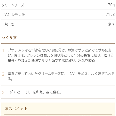
クリームチーズ
70g
【Ａ】レモン汁
小さじ2
【A】塩
少々
つくり方
ブナシメジは石づきを取り小房に分け、熱湯でサッと茹でてザルにあ
げ、冷ます。クレソンは根元を切り落として半分の長さに切り、塩（分
量外）を加えた熱湯でサッと茹でて水に取り、水気を絞る。
室温に戻しておいたクリームチーズに、【Ａ】を加え、よく混ぜ合わせ
る。
（2）と、（1）を和え、器に盛る。
菌活ポイント