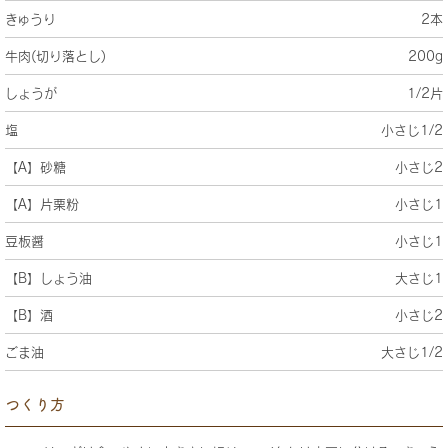
きゅうり
2本
牛肉(切り落とし)
200g
しょうが
1/2片
塩
小さじ1/2
【A】砂糖
小さじ2
【A】片栗粉
小さじ1
豆板醤
小さじ1
【B】しょう油
大さじ1
【B】酒
小さじ2
ごま油
大さじ1/2
つくり方