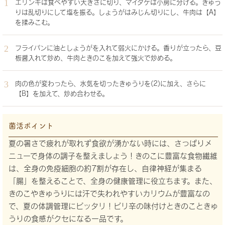
エリンギは食べやすい大きさに切り、マイタケは小房に分ける。きゅう
りは乱切りにして塩を振る。しょうがはみじん切りにし、牛肉は【A】
を揉みこむ。
フライパンに油としょうがを入れて弱火にかける。香りが立ったら、豆
板醤入れて炒め、牛肉ときのこを加えて強火で炒める。
肉の色が変わったら、水気を切ったきゅうりを(2)に加え、さらに
【B】を加えて、炒め合わせる。
菌活ポイント
夏の暑さで疲れが取れず食欲が湧かない時には、さっぱりメ
ニューで身体の調子を整えましょう！きのこに豊富な食物繊維
は、全身の免疫細胞の約7割が存在し、自律神経が集まる
「腸」を整えることで、全身の健康管理に役立ちます。また、
きのこやきゅうりには汗で失われやすいカリウムが豊富なの
で、夏の体調管理にピッタリ！ピリ辛の味付けときのこときゅ
うりの食感がクセになる一品です。