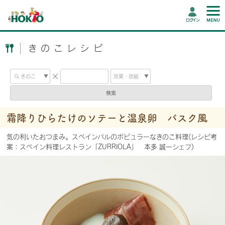
ログイン
きのこレシピ
検索
霜降りひらたけのソテーと温泉卵 バスク風
気の利いたおつまみ。スペインバルのポピュラーなきのこ料理(レシピ考
案：スペイン料理レストラン「ZURRIOLA」 本多 誠一シェフ)