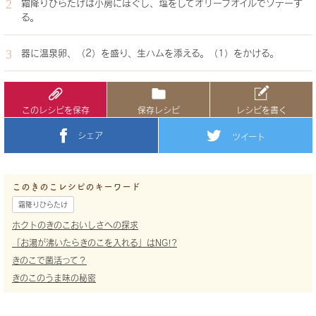
霜降りひらたけは小房にほぐし、塩をしてオリーブオイルでソテーす
る。
器に温泉卵、（2）を盛り、生ハムを添える。（1）をかける。
このレシピを保存
保存レシピ
レシピを書く
シェア
ツイート
このきのこレシピのキーワード
霜降りひらたけ
ホクトのきのこおいしさへの探求
「お湯が沸いたらきのこを入れる」はNG!?
きのこで菌活って？
きのこのうま味の秘密