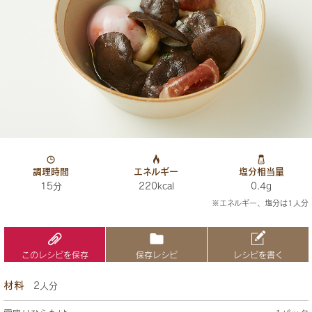
調理時間
エネルギー
塩分相当量
15分
220kcal
0.4g
※エネルギー、塩分は1人分
このレシピを保存
保存レシピ
レシピを書く
材料
2人分