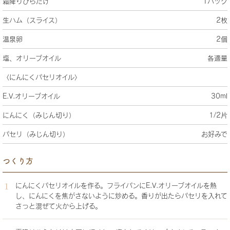
霜降りひらたけ
1パック
生ハム（スライス）
2枚
温泉卵
2個
塩、オリーブオイル
各適量
〈にんにくパセリオイル〉
E.V.オリーブオイル
30ml
にんにく（みじん切り）
1/2片
パセリ（みじん切り）
お好みで
つくり方
にんにくパセリオイルを作る。フライパンにE.V.オリーブオイルを熱
し、にんにくを焦がさないように炒める。香りが出たらパセリを入れて
さっと混ぜて火から上げる。