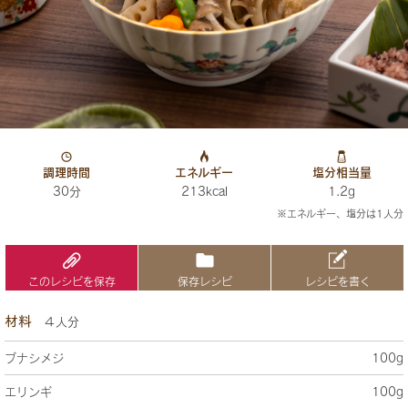
調理時間
エネルギー
塩分相当量
30分
213kcal
1.2g
※エネルギー、塩分は1人分
このレシピを保存
保存レシピ
レシピを書く
材料
４人分
ブナシメジ
100g
エリンギ
100g