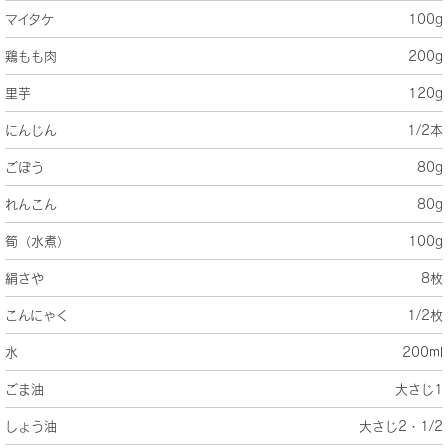
マイタケ
100g
鶏もも肉
200g
里芋
120g
にんじん
1/2本
ごぼう
80g
れんこん
80g
筍（水煮）
100g
絹さや
8枚
こんにゃく
1/2枚
水
200ml
ごま油
大さじ1
しょう油
大さじ2・1/2