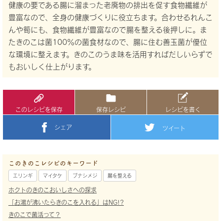
健康の要である腸に溜まった老廃物の排出を促す食物繊維が
豊富なので、全身の健康づくりに役立ちます。合わせるれんこ
んや筍にも、食物繊維が豊富なので腸を整える後押しに。ま
たきのこは菌100％の菌食材なので、腸に住む善玉菌が優位
な環境に整えます。きのこのうま味を活用すればだしいらずで
もおいしく仕上がります。
このレシピを保存
保存レシピ
レシピを書く
シェア
ツイート
このきのこレシピのキーワード
エリンギ
マイタケ
ブナシメジ
腸を整える
ホクトのきのこおいしさへの探求
「お湯が沸いたらきのこを入れる」はNG!?
きのこで菌活って？