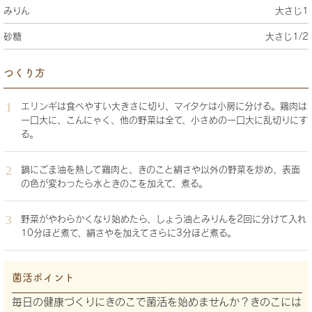
みりん
大さじ1
砂糖
大さじ1/2
つくり方
エリンギは食べやすい大きさに切り、マイタケは小房に分ける。鶏肉は
一口大に、こんにゃく、他の野菜は全て、小さめの一口大に乱切りにす
る。
鍋にごま油を熱して鶏肉と、きのこと絹さや以外の野菜を炒め、表面
の色が変わったら水ときのこを加えて、煮る。
野菜がやわらかくなり始めたら、しょう油とみりんを2回に分けて入れ
10分ほど煮て、絹さやを加えてさらに3分ほど煮る。
菌活ポイント
毎日の健康づくりにきのこで菌活を始めませんか？きのこには