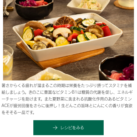
暑さからくる疲れが溜まるこの時期は栄養をたっぷり摂ってスタミナを補
給しましょう。きのこに豊富なビタミンB1は糖質の代謝を促し、エネルギ
ーチャージを助けます。また夏野菜に含まれる抗酸化作用のあるビタミン
ACEが疲労回復をさらに後押し！生どんこの旨味とにんにくの香りが食欲
をそそる一品です。
レシピをみる