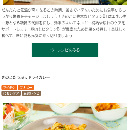
だんだんと気温が高くなるこの時期、暑さでバテないためにも食事からし
っかり栄養をチャージしましょう！きのこに豊富なビタミンB1はエネルギ
ー源となる糖質の代謝を促し、効率のよいエネルギー補給や疲れのケアを
サポートします。豚肉もビタミンB1が豊富なため効果を後押し！美味しく
食べて、暑い夏も元気に乗り切りましょう！
レシピをみる
きのこたっぷりドライカレー
マイタケ
ブナピー
においケア
厳選レシピ