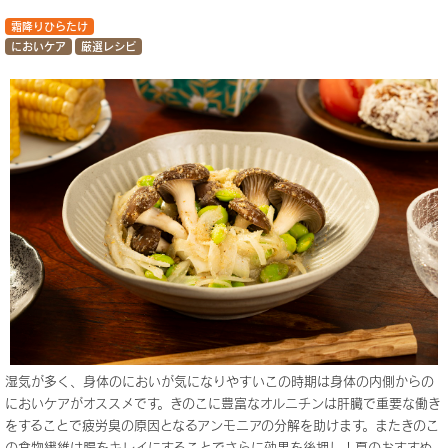
霜降りひらたけ
においケア
厳選レシピ
湿気が多く、身体のにおいが気になりやすいこの時期は身体の内側からの
においケアがオススメです。きのこに豊富なオルニチンは肝臓で重要な働き
をすることで疲労臭の原因となるアンモニアの分解を助けます。またきのこ
の食物繊維は腸をキレイにすることでさらに効果を後押し！夏のおすすめ