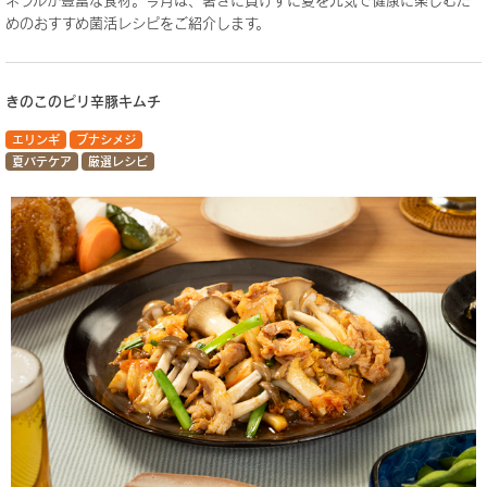
めのおすすめ菌活レシピをご紹介します。
きのこのピリ辛豚キムチ
エリンギ
ブナシメジ
夏バテケア
厳選レシピ