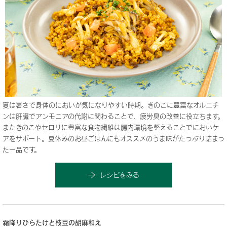
夏は暑さで身体のにおいが気になりやすい時期。きのこに豊富なオルニチ
ンは肝臓でアンモニアの代謝に関わることで、疲労臭の改善に役立ちます。
またきのこやセロリに豊富な食物繊維は腸内環境を整えることでにおいケ
アをサポート。夏休みのお昼ごはんにもオススメのうま味がたっぷり詰まっ
た一品です。
レシピをみる
霜降りひらたけと枝豆の胡麻和え