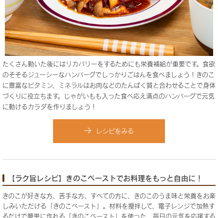
たくさん動いた後にはリカバリーをするためにも栄養補給が重要です。食欲
のそそるジューシーなハンバーグでしっかりごはんを食べましょう！きのこ
に豊富なビタミン、ミネラルはお肉などのたんぱく質と合わせることで身体
づくりに役立ちます。じゃがいもも入った食べ応え満点のハンバーグで元気
に動けるカラダを作りましょう！
レシピをみる
【ラク旨レシピ】きのこペーストでお料理をもっと自由に！
きのこが好きな方、苦手な方、すべての方に、きのこのうま味と栄養をお楽
しみいただける「きのこペースト」。材料を攪拌して、電子レンジで加熱す
るだけで簡単に作れる「きのこペースト」を使った、毎日の元気を応援する