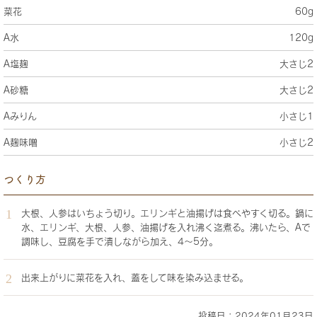
菜花
60g
A水
120g
A塩麹
大さじ2
A砂糖
大さじ2
Aみりん
小さじ1
A麹味噌
小さじ2
つくり方
大根、人参はいちょう切り。エリンギと油揚げは食べやすく切る。鍋に
水、エリンギ、大根、人参、油揚げを入れ沸く迄煮る。沸いたら、Aで
調味し、豆腐を手で潰しながら加え、4〜5分。
出来上がりに菜花を入れ、蓋をして味を染み込ませる。
投稿日：2024年01月23日