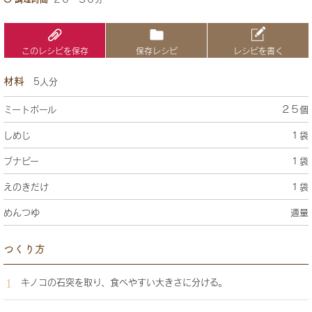
このレシピを保存
保存レシピ
レシピを書く
材料
5人分
ミートボール
２５個
しめじ
１袋
ブナピー
１袋
えのきだけ
１袋
めんつゆ
適量
つくり方
キノコの石突を取り、食べやすい大きさに分ける。