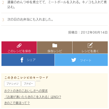
適量のめんつゆを煮立てて、ミートボールを入れる。キノコも入れて煮
込む。
次の日のお弁当にも入れました。
投稿日：2012年06月14日
このレシピを保存
保存レシピ
レシピを書く
シェア
ツイート
このきのこレシピのキーワード
ブナシメジ
ブナピー
ホクトのきのこおいしさへの探求
「お湯が沸いたらきのこを入れる」はNG!?
きのこで菌活って？