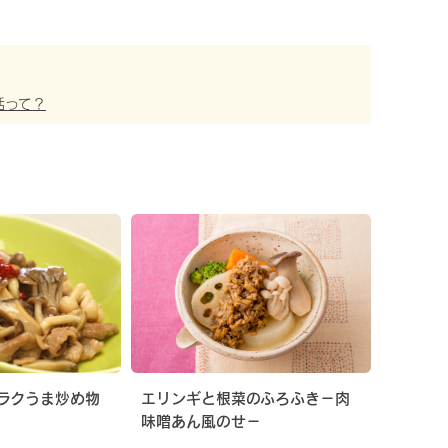
活って？
ラクうま炒め物
エリンギと根菜のふろふき−肉
味噌あん風のせ−