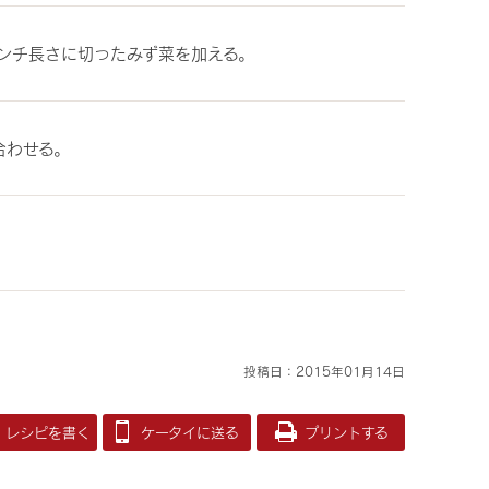
ンチ長さに切ったみず菜を加える。
合わせる。
投稿日：2015年01月14日
レシピを書く
ケータイに送る
プリントする