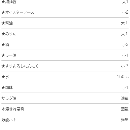
★甜麺醤
大1
★オイスターソース
小2
★醤油
大１
★みりん
大１
★酒
小2
★ラー油
小1
★すりおろしにんにく
小２
★水
150cc
★覇味
小1
サラダ油
適量
水溶き片栗粉
適量
万能ネギ
適量