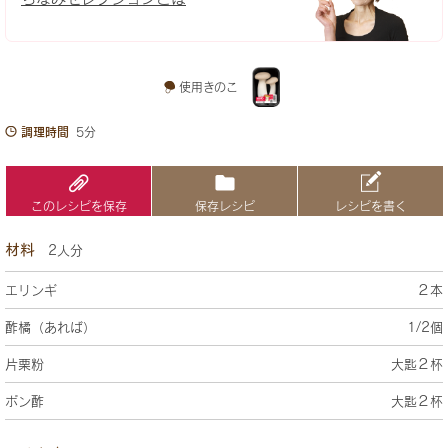
使用きのこ
調理時間
5分
このレシピを保存
保存レシピ
レシピを書く
材料
2人分
エリンギ
２本
酢橘（あれば）
1/2個
片栗粉
大匙２杯
ポン酢
大匙２杯