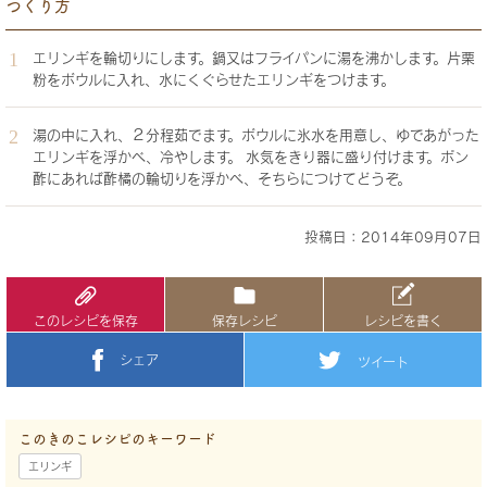
つくり方
エリンギを輪切りにします。鍋又はフライパンに湯を沸かします。片栗
粉をボウルに入れ、水にくぐらせたエリンギをつけます。
湯の中に入れ、２分程茹でます。ボウルに氷水を用意し、ゆであがった
エリンギを浮かべ、冷やします。 水気をきり器に盛り付けます。ポン
酢にあれば酢橘の輪切りを浮かべ、そちらにつけてどうぞ。
投稿日：2014年09月07日
このレシピを保存
保存レシピ
レシピを書く
シェア
ツイート
このきのこレシピのキーワード
エリンギ