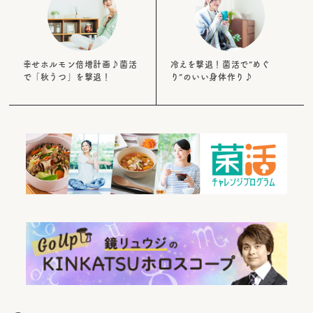
幸せホルモン倍増計画♪菌活
冷えを撃退！菌活で”めぐ
で「秋うつ」を撃退！
り”のいい身体作り♪