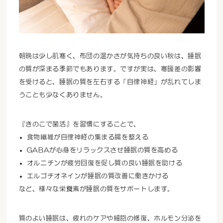
朝晩は少し肌寒く、布団の温かさが気持ちの良い秋は、睡眠
の質が深まる季節でもあります。ですが実は、寒暖差の影響
を受けると、睡眠の質を左右する「自律神経」が乱れてしま
うことも少なくありません。
『きのこで菌活』を習慣にすることで、
食物繊維が自律神経の集まる腸を整える
GABAが心身をリラックスさせ睡眠の質を高める
オルニチンが疲労回復を促し質の良い睡眠を助ける
エルゴチオネインが睡眠の質改善に働きかける
など、様々な栄養素が睡眠の質をサポートします。
質のよい睡眠は、疲れのケアや細胞の修復、ホルモン分泌を