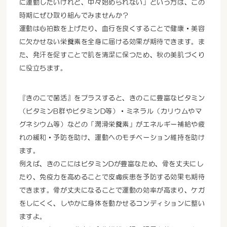
に運動したいけれど、中々始められない」という方は、この
時期にぜひ取り組んでみませんか？
運動は心拍数を上げたり、血行を良くすることで健康・美容
に欠かせない栄養素を全身に届ける効果が期待できます。ま
た、発汗を促すことで肌を清潔に保つため、秋の美肌づくり
に役立ちます。
『きのこで菌活』をプラスすると、きのこに豊富なビタミン
（ビタミンB群やビタミンD等）・ミネラル（カリウムやマ
グネシウム等）などの「潤滑栄養素」がエネルギー補給や疲
れの緩和・予防を助け、運動へのモチベーション維持を助け
ます。
例えば、きのこにはビタミンDが豊富なため、骨を丈夫にし
たり、免疫力を高めることで皮膚疾患を予防する効果も期待
できます。骨が丈夫になることで運動の効率が高まり、ケガ
をしにくく、しやかに身体を動かせるコンディションに整い
ますよ。