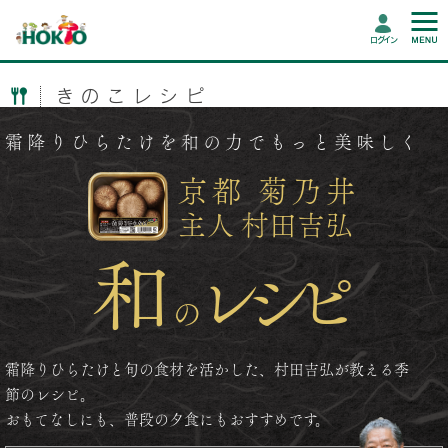
ログイン
きのこレシピ
霜降りひらたけを和の力でもっと美味しく
京都 菊乃井
主人 村田吉弘
和
レシピ
の
霜降りひらたけと旬の食材を活かした、村田吉弘が教える季
節のレシピ。
おもてなしにも、普段の夕食にもおすすめです。