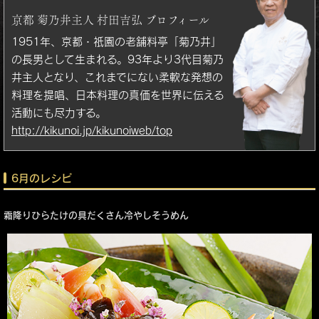
京都 菊乃井主人 村田吉弘 プロフィール
1951年、京都・祇園の老舗料亭「菊乃井」
の長男として生まれる。93年より3代目菊乃
井主人となり、これまでにない柔軟な発想の
料理を提唱、日本料理の真価を世界に伝える
活動にも尽力する。
http://kikunoi.jp/kikunoiweb/top
6月のレシピ
霜降りひらたけの具だくさん冷やしそうめん