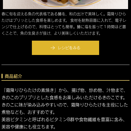
春に旬を迎える魚の代表格である鰆を、和の出汁で美味しく。霜降りひら
たけはプリッとした食感を楽しめます。 食材を耐熱容器に入れて、電子レ
ンジで仕上げるので、料理はとっても簡単。鰆に塩を振って１時間ほど置
くことで、魚の生臭さが抜け、より美味しくいただけます。
レシピをみる
商品紹介
「霜降りひらたけの素焼き」から、揚げ物、炒め物、汁物まで、
きのこのプリプリとした食感をお楽しみいただけるきのこです。
きのこに味が染み込みやすいので、霜降りひらたけを主役にした
煮物なども、おすすめです。
美容ビタミンと呼ばれるビタミンB群や食物繊維を豊富に含み、
美容や健康にも役立ちます。