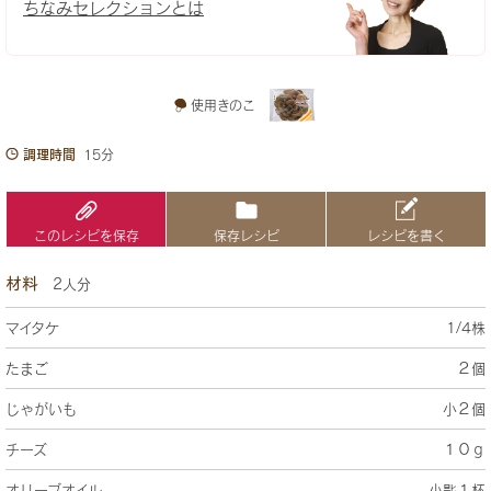
ちなみセレクションとは
使用きのこ
調理時間
15分
このレシピを保存
保存レシピ
レシピを書く
材料
2人分
マイタケ
1/4株
たまご
２個
じゃがいも
小２個
チーズ
１０ｇ
オリーブオイル
小匙１杯