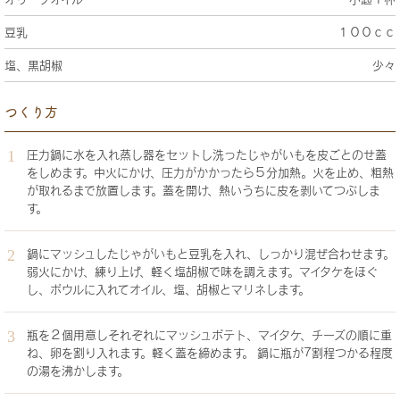
豆乳
１００ｃｃ
塩、黒胡椒
少々
つくり方
圧力鍋に水を入れ蒸し器をセットし洗ったじゃがいもを皮ごとのせ蓋
をしめます。中火にかけ、圧力がかかったら５分加熱。火を止め、粗熱
が取れるまで放置します。蓋を開け、熱いうちに皮を剥いてつぶしま
す。
鍋にマッシュしたじゃがいもと豆乳を入れ、しっかり混ぜ合わせます。
弱火にかけ、練り上げ、軽く塩胡椒で味を調えます。マイタケをほぐ
し、ボウルに入れてオイル、塩、胡椒とマリネします。
瓶を２個用意しそれぞれにマッシュポテト、マイタケ、チーズの順に重
ね、卵を割り入れます。軽く蓋を締めます。 鍋に瓶が7割程つかる程度
の湯を沸かします。