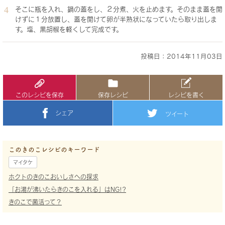
そこに瓶を入れ、鍋の蓋をし、２分煮、火を止めます。そのまま蓋を開
けずに１分放置し、蓋を開けて卵が半熟状になっていたら取り出しま
す。塩、黒胡椒を軽くして完成です。
投稿日：2014年11月03日
このレシピを保存
保存レシピ
レシピを書く
シェア
ツイート
このきのこレシピのキーワード
マイタケ
ホクトのきのこおいしさへの探求
「お湯が沸いたらきのこを入れる」はNG!?
きのこで菌活って？