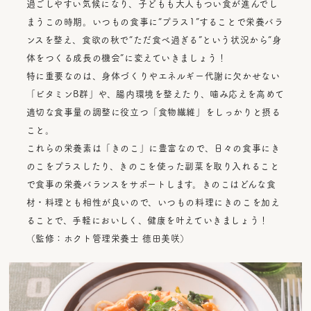
過ごしやすい気候になり、子どもも大人もつい食が進んでし
まうこの時期。いつもの食事に“プラス1”することで栄養バラ
ンスを整え、食欲の秋で“ただ食べ過ぎる”という状況から“身
体をつくる成長の機会”に変えていきましょう！
特に重要なのは、身体づくりやエネルギー代謝に欠かせない
「ビタミンB群」や、腸内環境を整えたり、噛み応えを高めて
適切な食事量の調整に役立つ「食物繊維」をしっかりと摂る
こと。
これらの栄養素は「きのこ」に豊富なので、日々の食事にき
のこをプラスしたり、きのこを使った副菜を取り入れること
で食事の栄養バランスをサポートします。きのこはどんな食
材・料理とも相性が良いので、いつもの料理にきのこを加え
ることで、手軽においしく、健康を叶えていきましょう！
（監修：ホクト管理栄養士 德田美咲）