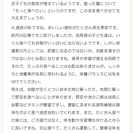
近子どもの食欲が増えているようです。盛った量について
「もっと食べたい」というのですが、このまま食べさせても
大丈夫でしょうか。
A.食欲の秋ですね。おいしい食材がたくさん実る季節です。
前月の記事でもご紹介しましたが、成長期の子ども達は、い
くら食べてもお腹がいっぱいにならないようです。しかし保
護者の方としては、肥満になるのではないか、お腹を壊すの
ではないかと心配になりますね。身長や体重が増える時期で
すので、たっぷり食べることは心配はありませんが、しっか
りと栄養素が成長に使われるように、栄養バランスには気を
付けてください。
例えば、お腹が空くとつい炭水化物に偏ったり、肉類に偏っ
て野菜を食べないことがあります。野菜やきのこ類は成長に
必要なビタミンが豊富ですし、豊富に含まれる食物繊維は腹
持ちがよく食べ過ぎを防いでくれます。また、たくさん食べ
た後には、ごろ寝ではなく、体を動かす習慣も付けるとさら
に良いですね。沢山食べて、たくさん運動して、健康な体を