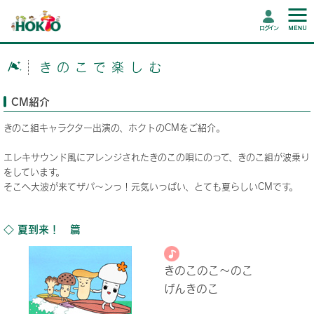
ログイン
きのこで楽しむ
CM紹介
きのこ組キャラクター出演の、ホクトのCMをご紹介。
エレキサウンド風にアレンジされたきのこの唄にのって、きのこ組が波乗り
をしています。
そこへ大波が来てザパ～ンっ！元気いっぱい、とても夏らしいCMです。
◇ 夏到来！ 篇
きのこのこ～のこ
げんきのこ