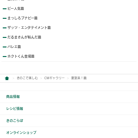
ピー人気篇
まっしろブナピー篇
ザッツ・エンタテイメント篇
だるまさんが転んだ篇
バレエ篇
ホクトくん登場篇
きのこで楽しむ
CMギャラリー
夏到来！篇
商品情報
レシピ情報
きのこらぼ
オンラインショップ