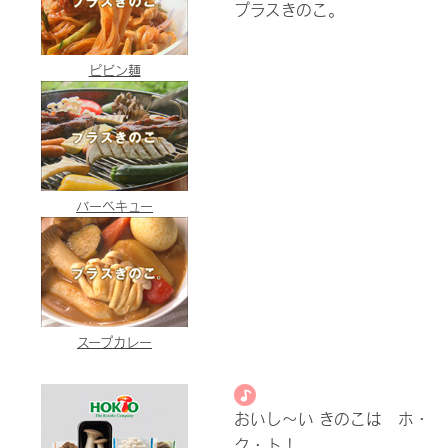
プラスきのこ。
ピビン麺
バーベキュー
スープカレー
おいし～い きのこは ホ・
ク・ト！