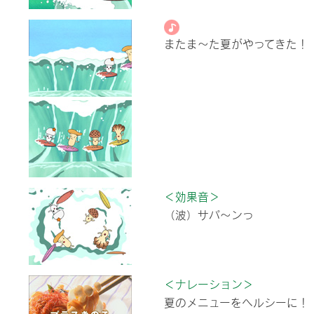
またま～た夏がやってきた！
＜効果音＞
（波）サパ～ンっ
＜ナレーション＞
夏のメニューをヘルシーに！