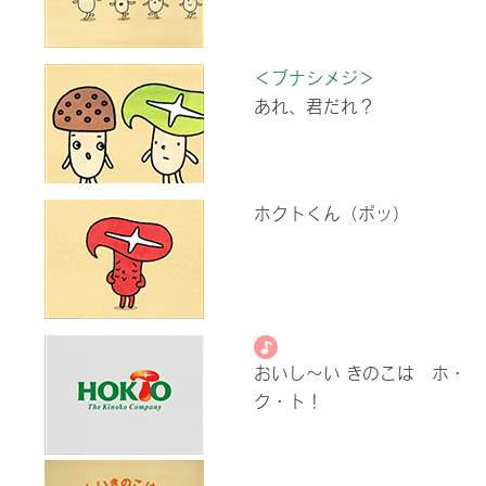
＜ブナシメジ＞
あれ、君だれ？
ホクトくん（ポッ）
おいし～い きのこは ホ・
ク・ト！