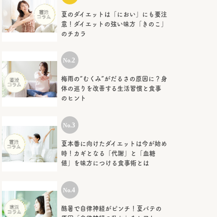
夏のダイエットは「におい」にも要注
意！ダイエットの強い味方「きのこ」
のチカラ
梅雨の“むくみ”がだるさの原因に？身
体の巡りを改善する生活習慣と食事
のヒント
夏本番に向けたダイエットは今が始め
時！カギとなる「代謝」と「血糖
値」を味方につける食事術とは
酷暑で自律神経がピンチ！夏バテの