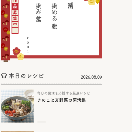
摘まみ出せ
摘まめる腹を
菌活で
coni
本日のレシピ
2026.08.09
毎日の菌活を応援する厳選レシピ
きのこと夏野菜の菌活鍋