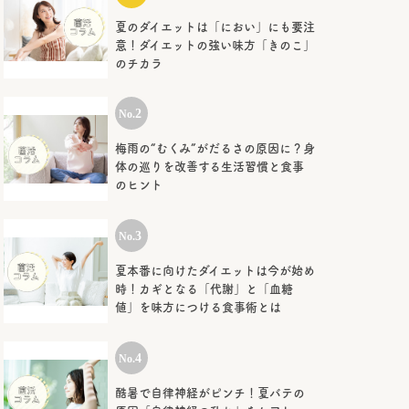
夏のダイエットは「におい」にも要注
意！ダイエットの強い味方「きのこ」
のチカラ
梅雨の“むくみ”がだるさの原因に？身
体の巡りを改善する生活習慣と食事
のヒント
夏本番に向けたダイエットは今が始め
時！カギとなる「代謝」と「血糖
値」を味方につける食事術とは
酷暑で自律神経がピンチ！夏バテの