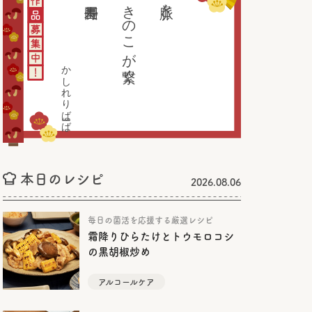
きのこが繋ぐ
脈々と
かしれりばーば
本日のレシピ
2026.08.06
毎日の菌活を応援する厳選レシピ
霜降りひらたけとトウモロコシ
の黒胡椒炒め
アルコールケア