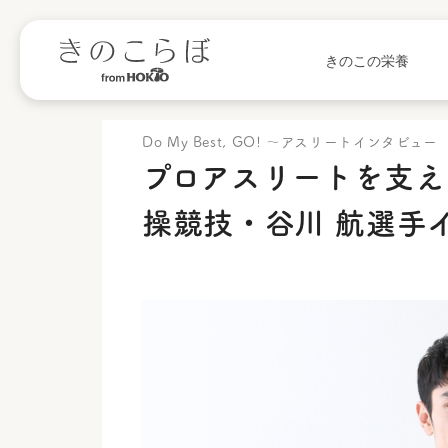
きのこの栄養
Do My Best, GO! 〜アスリートインタビュー
プロアスリートを支え
操競技・谷川 航選手