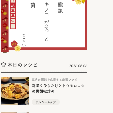
力貸す
キノコがそっと
肌の艶
よこちい
本日のレシピ
2026.08.06
毎日の菌活を応援する厳選レシピ
霜降りひらたけとトウモロコシ
の黒胡椒炒め
アルコールケア