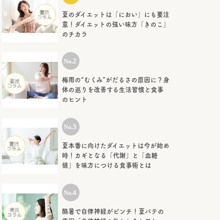
夏のダイエットは「におい」にも要注
意！ダイエットの強い味方「きのこ」
のチカラ
梅雨の“むくみ”がだるさの原因に？身
体の巡りを改善する生活習慣と食事
のヒント
夏本番に向けたダイエットは今が始め
時！カギとなる「代謝」と「血糖
値」を味方につける食事術とは
酷暑で自律神経がピンチ！夏バテの