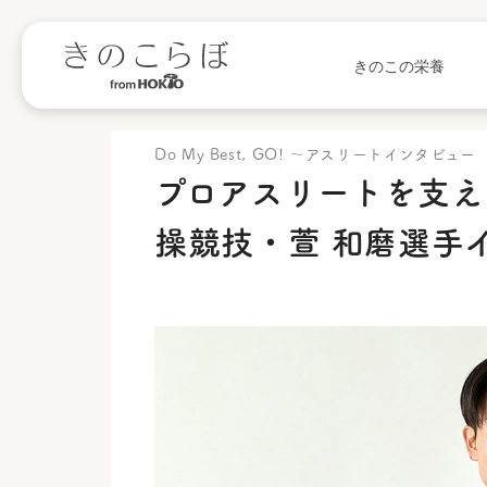
きのこの栄養
Do My Best, GO! 〜アスリートインタビュー
プロアスリートを支え
操競技・萱 和磨選手