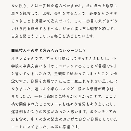
ない限り、人は一歩目を踏み出せません。常に自分を観察し
周りを観察して、比較、分析をすることで、必要なものやや
るべきことを見極めて進んでいく。この一歩目の気づきがな
い限り何も成長できません。だから僕は常に観察を続けて、
自分を築こうとしている毎日を過ごしています。
■競技人生の中で忘れられないシーンは？
オリンピックです。ずっと目標にしてやってきましたし、小
学校の卒業文集にも「オリンピックに出ることが目標です」
と書いていましたので。無観客で終わってしまったことは残
念ですが、目標を実現できた点は一生忘れられない思い出に
なりました。嬉しさや誇らしさなど、様々な感情が沸き起こ
りましたが、一番は感謝の気持ちが大きかったです。コロナ
禍で開催されたことでチームも様々な苦労もありましたし、
運営側もかなりの苦労があったと思います。ボランティアの
方も含め、多くの方の努力のおかげで自分が目標としていた
コートに立てました。本当に感謝です。