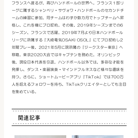
フランスへ渡るが、再びハンドボールの世界へ。フランス１部リ
ーグに属するシャンベリ・サヴォワ・ハンドボールのセカンドチ
ームの練習に参加。同チームはわずか数カ月でトップチームへ昇
格し、これを機にプロ契約。その後、2019年シーズンまでの6
シーズン、フランスで活躍。2019年7月より日本ハンドボール
リーグに所属する『大崎電気OSAKI OSOL』にてプロ契約し2
年間プレー後、2021年5月に現所属の『ジークスター東京』へ
移籍。東京2020大会ではキャプテンを務めた。オリンピック
後、現役日本代表を引退。ハンドボール以外では、多彩な才能を
発揮し、ダンス・楽器演奏・マインドフルネスなど様々な趣味を
持つ。さらに、ショートムービーアプリ『TikTok』では700万
人を超えるフォロワーを持ち、TikTokクリエイターとしても注目
を集めている。
関連記事