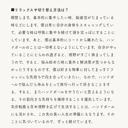
■リラックスや切り替え方法は？
瞑想します。基本的に集中したい時、脳疲労がたまっている
時などにします。僕は常に自分の身体をスキャニングしてい
て、必要な時は呼吸に集中を傾けて頭を空っぽにすることに
しています。あと、僕は基本的にコートから離れたら、ハン
ドボールのことは一切考えないようにしています。自分がやっ
ていることにとらわれ過ぎると、視野がすごく狭まってしま
うので。すると、悩み始めた時に意外と解決策が見つからな
かったりするものです。僕は好きな物事に対してまっすぐフ
レッシュな気持ちで向き合っていきたい。なので、ハンドボ
ールで悩んだら休みをとって旅行へ行って好きなことをす
る。すると、またハンドボールをやりたいと思えるようにな
る。その前向きな気持ちを維持することを優先しています。
気分転換も含め視野を広げて生活することは、ハンドボール
にも活かされ、この先の長い人生の準備にもなります。その
ことに気づいているので、ずっと続けています。