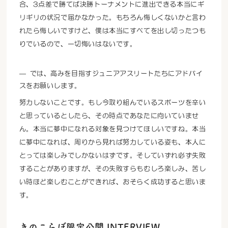
合、3点差で勝てば決勝トーナメントに進出できる本当にギ
リギリの状況で届かなかった。もちろん悔しくないかと言わ
れたら悔しいですけど、僕は本当にすべてを出し切ったつも
りでいるので、一切悔いはないです。
では、高みを目指すジュニアアスリートたちにアドバイ
スをお願いします。
努力しないことです。もし今取り組んでいるスポーツを辛い
と思っているとしたら、その時点であなたに向いていませ
ん。本当に夢中になれる対象を見つけてほしいですね。本当
に夢中になれば、周りから見れば努力している姿も、本人に
とっては楽しみでしかないはずです。そしていずれ必ず失敗
することがありますが、その失敗すらもむしろ楽しみ、苦し
い時ほど楽しむことができれば、おそらく成功すると思いま
す。
きのこらぼ限定公開 INTERVIEW