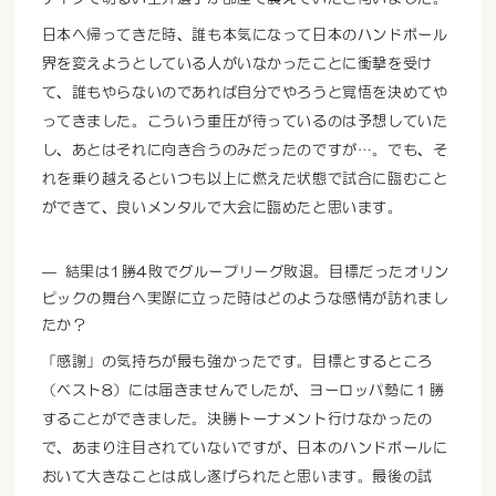
日本へ帰ってきた時、誰も本気になって日本のハンドボール
界を変えようとしている人がいなかったことに衝撃を受け
て、誰もやらないのであれば自分でやろうと覚悟を決めてや
ってきました。こういう重圧が待っているのは予想していた
し、あとはそれに向き合うのみだったのですが…。でも、そ
れを乗り越えるといつも以上に燃えた状態で試合に臨むこと
ができて、良いメンタルで大会に臨めたと思います。
結果は1勝4敗でグループリーグ敗退。目標だったオリン
ピックの舞台へ実際に立った時はどのような感情が訪れまし
たか？
「感謝」の気持ちが最も強かったです。目標とするところ
（ベスト8）には届きませんでしたが、ヨーロッパ勢に１勝
することができました。決勝トーナメント行けなかったの
で、あまり注目されていないですが、日本のハンドボールに
おいて大きなことは成し遂げられたと思います。最後の試