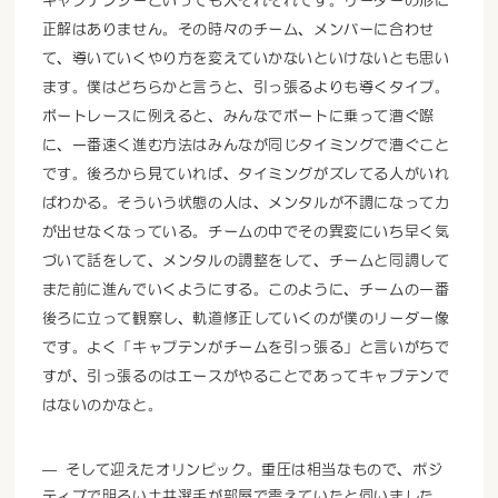
キャプテンシーといっても人それぞれです。リーダーの形に
正解はありません。その時々のチーム、メンバーに合わせ
て、導いていくやり方を変えていかないといけないとも思い
ます。僕はどちらかと言うと、引っ張るよりも導くタイプ。
ボートレースに例えると、みんなでボートに乗って漕ぐ際
に、一番速く進む方法はみんなが同じタイミングで漕ぐこと
です。後ろから見ていれば、タイミングがズレてる人がいれ
ばわかる。そういう状態の人は、メンタルが不調になって力
が出せなくなっている。チームの中でその異変にいち早く気
づいて話をして、メンタルの調整をして、チームと同調して
また前に進んでいくようにする。このように、チームの一番
後ろに立って観察し、軌道修正していくのが僕のリーダー像
です。よく「キャプテンがチームを引っ張る」と言いがちで
すが、引っ張るのはエースがやることであってキャプテンで
はないのかなと。
そして迎えたオリンピック。重圧は相当なもので、ポジ
ティブで明るい土井選手が部屋で震えていたと伺いました。