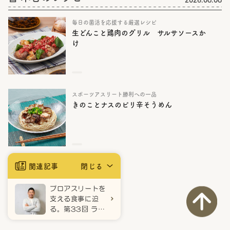
毎日の菌活を応援する厳選レシピ
生どんこと鶏肉のグリル サルサソースか
け
スポーツアスリート勝利への一品
きのことナスのピリ辛そうめん
関連記事
閉じる
プロアスリートを
支える食事に迫
る。第33回 ラグ
ビー・田中 史朗
選手インタビュー