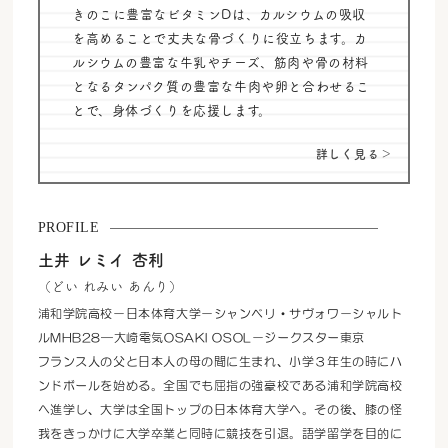
きのこに豊富なビタミンDは、カルシウムの吸収
を高めることで丈夫な骨づくりに役立ちます。カ
ルシウムの豊富な牛乳やチーズ、筋肉や骨の材料
となるタンパク質の豊富な牛肉や卵と合わせるこ
とで、身体づくりを応援します。
詳しく見る＞
PROFILE
土井 レミイ 杏利
（どい れみい あんり）
浦和学院高校－日本体育大学－シャンベリ・サヴォワ－シャルト
ルMHB28—大崎電気OSAKI OSOL－ジークスター東京
フランス人の父と日本人の母の間に生まれ、小学３年生の時にハ
ンドボールを始める。全国でも屈指の強豪校である浦和学院高校
へ進学し、大学は全国トップの日本体育大学へ。その後、膝の怪
我をきっかけに大学卒業と同時に競技を引退。語学留学を目的に