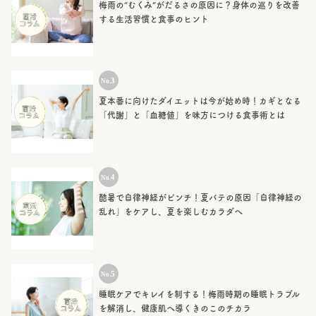
梅雨の“むくみ”がだるさの原因に？身体の巡りを改善
する生活習慣と食事のヒント
夏本番に向けたダイエットは今が始め時！カギとなる
「代謝」と「血糖値」を味方につける食事術とは
酷暑で自律神経がピンチ！夏バテの原因「自律神経の
乱れ」をケアし、夏を楽しむカラダへ
睡眠ケアでキレイを制する！梅雨時期の睡眠トラブル
を解消し、健康肌へ導くきのこのチカラ