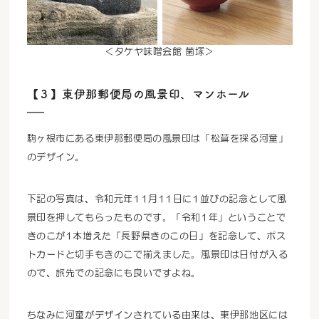
＜タケヤ味噌会館 菌塚＞
【３】東伊那郵便局の風景印、マンホール
駒ヶ根市にある東伊那郵便局の風景印は「松茸を採る河童」
のデザイン。
下記の写真は、令和元年11月11日に1並びの記念として風
景印を押してもらったものです。「令和1年」ということで
きのこが1本増えた「長野県きのこの日」を記念して、ポス
トカードと切手もきのこで揃えました。風景印は日付が入る
ので、旅先での記念にも良いですよね。
ちなみに河童がデザインされている由来は、東伊那地区には