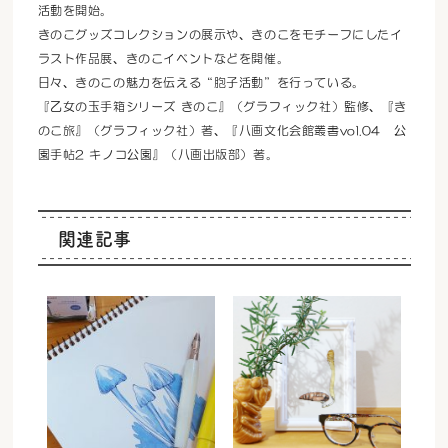
活動を開始。
きのこグッズコレクションの展示や、きのこをモチーフにしたイ
ラスト作品展、きのこイベントなどを開催。
日々、きのこの魅力を伝える“胞子活動”を行っている。
『乙女の玉手箱シリーズ きのこ』（グラフィック社）監修、『き
のこ旅』（グラフィック社）著、『八画文化会館叢書vol.04 公
園手帖2 キノコ公園』（八画出版部）著。
関連記事