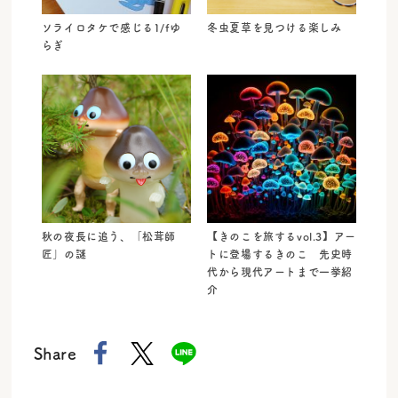
ソライロタケで感じる1/fゆ
冬虫夏草を見つける楽しみ
らぎ
秋の夜長に追う、「松茸師
【きのこを旅するvol.3】アー
匠」の謎
トに登場するきのこ 先史時
代から現代アートまで一挙紹
介
Share