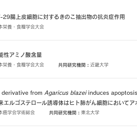
T-29腸上皮細胞に対するきのこ抽出物の抗炎症作用
日本栄養・食糧学会大会
能性アミノ酸含量
日本栄養・食糧学会大会
共同研究機関
近畿大学
 derivative from
Agaricus blazei
induces apoptosis
来エルゴステロール誘導体はヒト肺がん細胞においてア
日本癌学会学術総会
共同研究機関
東北大学