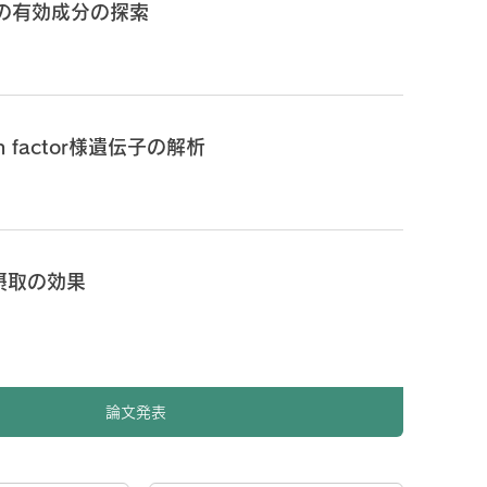
の有効成分の探索
owth factor様遺伝子の解析
摂取の効果
論文発表