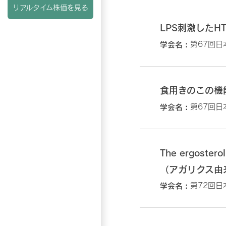
リアルタイム株価を見る
LPS刺激したH
学会名
第67回
食用きのこの機
学会名
第67回
The ergosterol
（アガリクス由
学会名
第72回