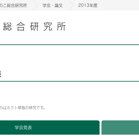
のこ総合研究所
学会・論文
2013年度
こ総合研究所
2026年06月05日
2026年06月05日
書
書
Notice of the 63rd Annual General Meeting of
Notice of the 63rd Annual General Meeting of
2026年06月05日
Shareholders
Shareholders
2026年06月05日
書
Notice of the 63rd Annual General Meeting of
書
Notice of the 63rd Annual General Meeting of
Shareholders
Shareholders
表
2026年06月05日
書
Notice of the 63rd Annual General Meeting of
Shareholders
2026年06月05日
2026年06月05日
書
書
Notice of the 63rd Annual General Meeting of
Notice of the 63rd Annual General Meeting of
2026年06月05日
Shareholders
Shareholders
書
Notice of the 63rd Annual General Meeting of
のはホクト単独の研究です。
Shareholders
学会発表